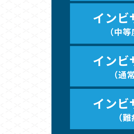
インビ
（中等
インビ
（通
インビ
（難