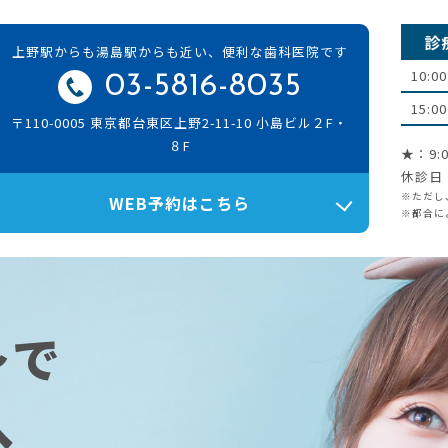
診
上野駅からも湯島駅からも近い、便利な歯科医院です
10:00
03-5816-8035
15:00
〒110-0005 東京都台東区上野2-11-10 小島ビル２F・
８F
★：9:0
休診日
※ただし
WEB予約はこちら
※都合に
～で
へ