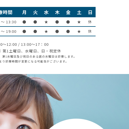
療時間
月
火
水
木
金
土
日
 〜 13:30
●
●
★
●
●
★
休
 〜 19:00
●
●
★
●
●
★
休
0〜12:00 / 13:00〜17：00
：第1土曜日、水曜日、日・祝定休
、第1水曜日及び祝日のある週の水曜日は診療します。
より診療時間が変更になる可能性がございます。