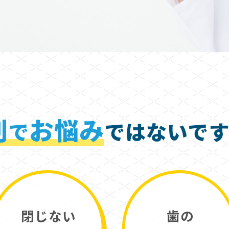
列
お悩み
で
ではないで
閉じない
歯の