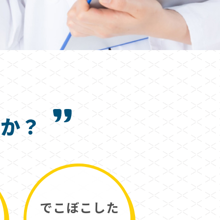
すか？
でこぼこした