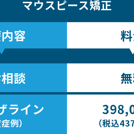
マウスピース矯正
療内容
料
診相談
無
ザライン
398,
度症例）
（税込437