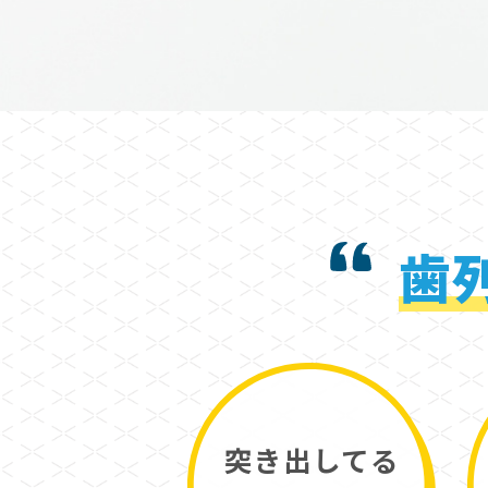
歯
突き出してる