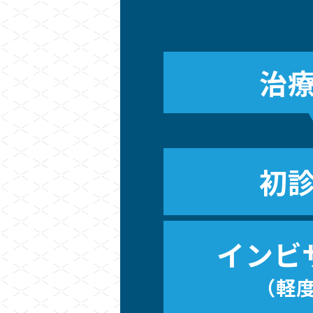
治
初
インビ
（軽