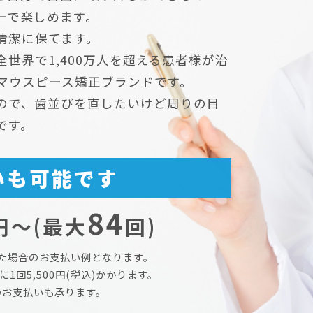
ーで楽しめます。
清潔に保てます。
世界で1,400万人を超える患者様が治
のマウスピース矯正ブランドです。
ので、歯並びを直したいけど周りの目
です。
いも可能です
84
円～(最大
回)
た場合のお支払い例となります。
回5,500円(税込)かかります。
のお支払いも承ります。